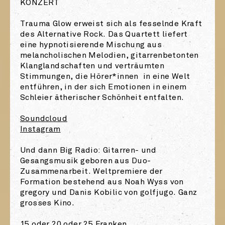
KONZERT
Trauma Glow erweist sich als fesselnde Kraft
des Alternative Rock. Das Quartett liefert
eine hypnotisierende Mischung aus
melancholischen Melodien, gitarrenbetonten
Klanglandschaften und verträumten
Stimmungen, die Hörer*innen in eine Welt
entführen, in der sich Emotionen in einem
Schleier ätherischer Schönheit entfalten.
Soundcloud
Instagram
Und dann Big Radio: Gitarren- und
Gesangsmusik geboren aus Duo-
Zusammenarbeit. Weltpremiere der
Formation bestehend aus Noah Wyss von
gregory und Danis Kobilic von golfjugo. Ganz
grosses Kino.
15 oder 20 oder 25 Franken