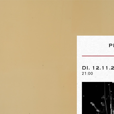
P
DI. 12.11.
21:00