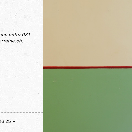
nen unter 031
orraine.ch
.
26 25 –