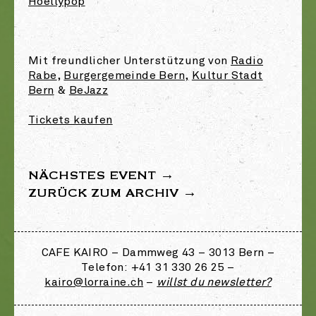
Hoellypop
Mit freundlicher Unterstützung von
Radio
Rabe
,
Burgergemeinde Bern,
Kultur Stadt
Bern
&
BeJazz
Tickets kaufen
NÄCHSTES EVENT →
ZURÜCK ZUM ARCHIV →
CAFE KAIRO – Dammweg 43 – 3013 Bern –
Telefon: +41 31 330 26 25 –
kairo@lorraine.ch
–
willst du newsletter?