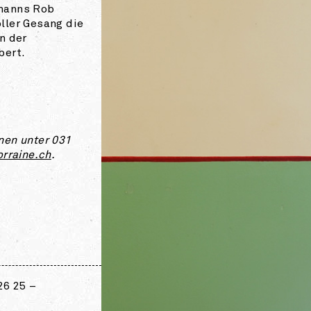
manns Rob
ller Gesang die
n der
bert.
nen unter 031
orraine.ch
.
26 25 –