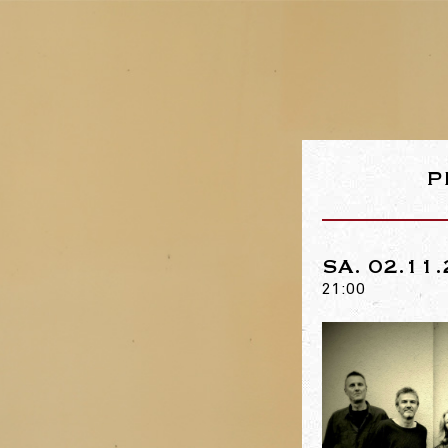
P
SA. 02.11
21:00