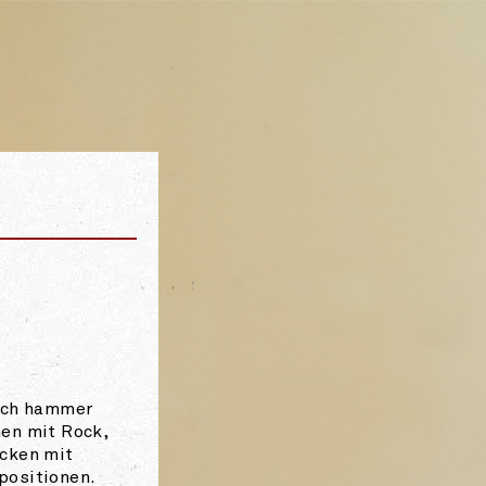
S CAFÉ KAIRO IN DER LORRAINE BE
uch hammer
en mit Rock,
cken mit
positionen.