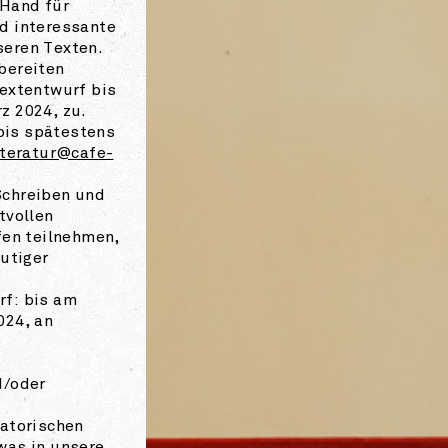
 Hand für
d interessante
eren Texten.
bereiten
Textentwurf bis
z 2024, zu.
is spätestens
iteratur@cafe-
Schreiben und
tvollen
fen teilnehmen,
lutiger
f: bis am
024, an
d/oder
satorischen