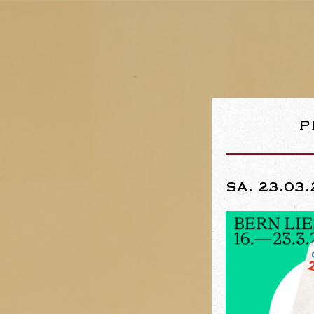
P
SA. 23.03