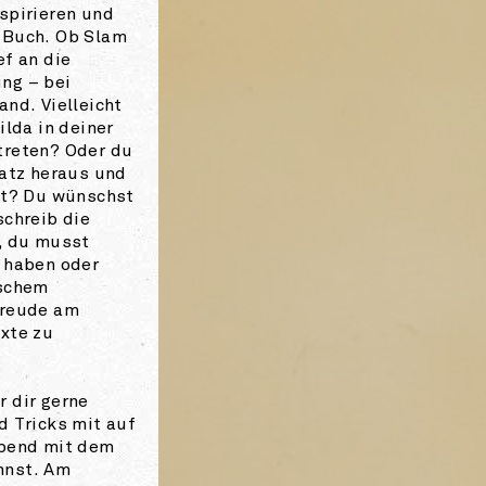
spirieren und
 Buch. Ob Slam
ef an die
ng – bei
and. Vielleicht
ilda in deiner
treten? Oder du
satz heraus und
ht? Du wünschst
schreib die
, du musst
 haben oder
ischem
Freude am
xte zu
 dir gerne
d Tricks mit auf
ibend mit dem
nnst. Am