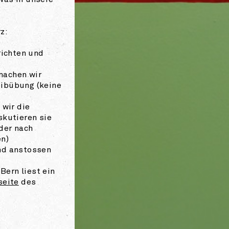
was in unsere
z:
richten und
machen wir
ibübung (keine
 wir die
skutieren sie
oder nach
n)
nd anstossen
ern liest ein
eite
des