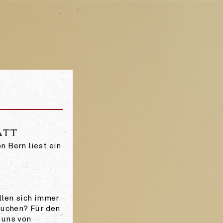
S CAFÉ KAIRO IN DER LORRAINE BE
ATT
 Bern liest ein
llen sich immer
suchen? Für den
 uns von