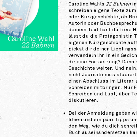
Caroline Wahls
22 Bahnen
in
schreiben eigene Texte zum
oder Kurzgeschichte, ob Bri
Autorin oder Buchbesprechu
deinem Text hast du freie H
lässt du die Protagonistin T
eigenen Kurzgeschichte auf
pickst dir deinen Lieblings
verwandeln ihn in ein Gedic
dir eine Fortsetzung? Dann 
Geschichte weiter. Und nein
nicht Journalismus studiert
einen Abschluss im Literar
Schreiben mitbringen. Nur 
Schreiben und Lust, über Te
diskutieren.
Bei der Anmeldung geben wir
Ideen und ein paar Tipps un
den Weg, wie du dich schre
Buch auseinandersetzen ka