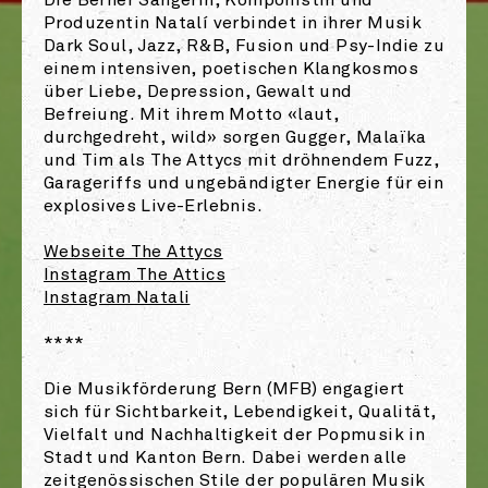
Die Berner Sängerin, Komponistin und
Produzentin Natalí verbindet in ihrer Musik
Dark Soul, Jazz, R&B, Fusion und Psy-Indie zu
einem intensiven, poetischen Klangkosmos
über Liebe, Depression, Gewalt und
Befreiung. Mit ihrem Motto «laut,
durchgedreht, wild» sorgen Gugger, Malaïka
und Tim als The Attycs mit dröhnendem Fuzz,
Garageriffs und ungebändigter Energie für ein
explosives Live-Erlebnis.
Webseite The Attycs
Instagram The Attics
Instagram Natali
****
Die Musikförderung Bern (MFB) engagiert
sich für Sichtbarkeit, Lebendigkeit, Qualität,
Vielfalt und Nachhaltigkeit der Popmusik in
Stadt und Kanton Bern. Dabei werden alle
zeitgenössischen Stile der populären Musik