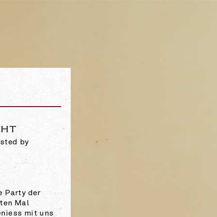
S CAFÉ KAIRO IN DER LORRAINE BE
CHT
osted by
e Party der
ten Mal
niess mit uns