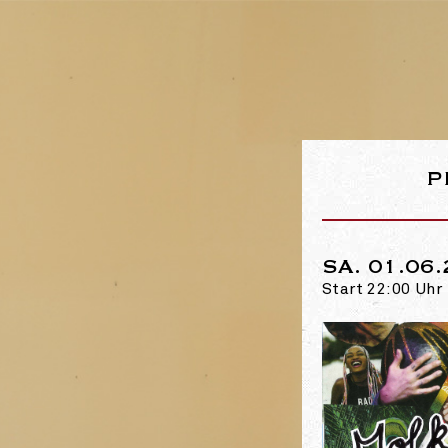
P
SA. 01.06
Start 22:00 Uhr