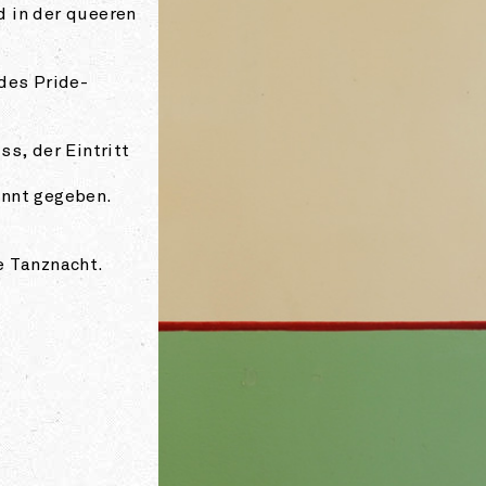
d in der queeren
 des Pride-
ss, der Eintritt
annt gegeben.
e Tanznacht.