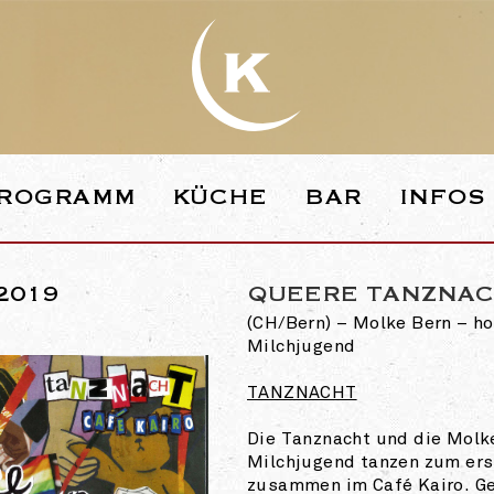
WEBSEITE DE
ROGRAMM
KÜCHE
BAR
INFOS
.2019
QUEERE TANZNA
(CH/Bern) – Molke Bern – h
Milchjugend
TANZNACHT
Die Tanznacht und die Molk
Milchjugend tanzen zum ers
zusammen im Café Kairo. Ge