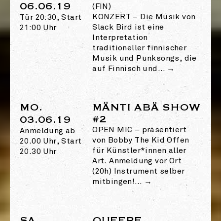
06.06.19
(FIN)
KONZERT
–
Die Musik von
Tür 20:30, Start
Slack Bird ist eine
21:00 Uhr
Interpretation
traditioneller finnischer
Musik und Punksongs, die
auf Finnisch und…
→
MO.
MÄNTI ABÄ SHOW
#2
03.06.19
OPEN MIC
–
präsentiert
Anmeldung ab
von Bobby The Kid Offen
20.00 Uhr, Start
für Künstler*innen aller
20.30 Uhr
Art. Anmeldung vor Ort
(20h) Instrument selber
mitbingen!…
→
SA.
QUEERE