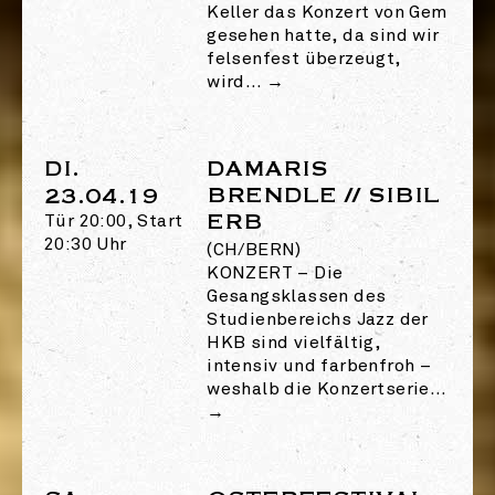
Keller das Konzert von Gem
gesehen hatte, da sind wir
felsenfest überzeugt,
wird…
→
DI.
DAMARIS
BRENDLE // SIBIL
23.04.19
ERB
Tür 20:00, Start
20:30 Uhr
(CH/BERN)
KONZERT
–
Die
Gesangsklassen des
Studienbereichs Jazz der
HKB sind vielfältig,
intensiv und farbenfroh –
weshalb die Konzertserie…
→