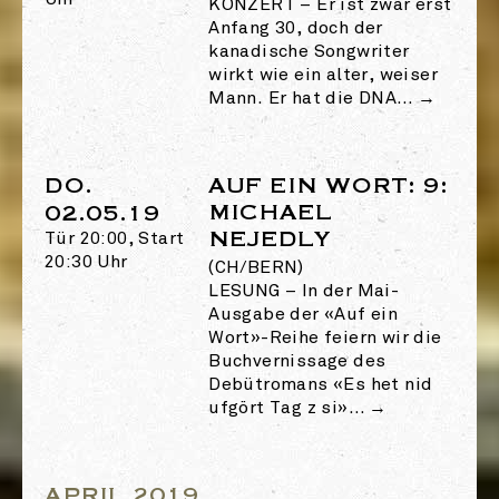
Uhr
KONZERT
–
Er ist zwar erst
Anfang 30, doch der
kanadische Songwriter
wirkt wie ein alter, weiser
Mann. Er hat die DNA…
→
DO.
AUF EIN WORT: 9:
MICHAEL
02.05.19
NEJEDLY
Tür 20:00, Start
20:30 Uhr
(CH/BERN)
LESUNG
–
In der Mai-
Ausgabe der «Auf ein
Wort»-Reihe feiern wir die
Buchvernissage des
Debütromans «Es het nid
ufgört Tag z si»…
→
APRIL 2019