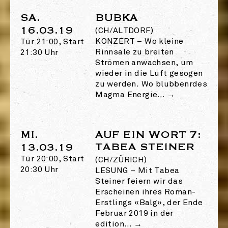
SA.
BUBKA
16.03.19
(CH/ALTDORF)
KONZERT
–
Wo kleine
Tür 21:00, Start
Rinnsale zu breiten
21:30 Uhr
Strömen anwachsen, um
wieder in die Luft gesogen
zu werden. Wo blubbenrdes
Magma Energie…
→
MI.
AUF EIN WORT 7:
TABEA STEINER
13.03.19
Tür 20:00, Start
(CH/ZÜRICH)
20:30 Uhr
LESUNG
–
Mit Tabea
Steiner feiern wir das
Erscheinen ihres Roman-
Erstlings «Balg», der Ende
Februar 2019 in der
edition…
→