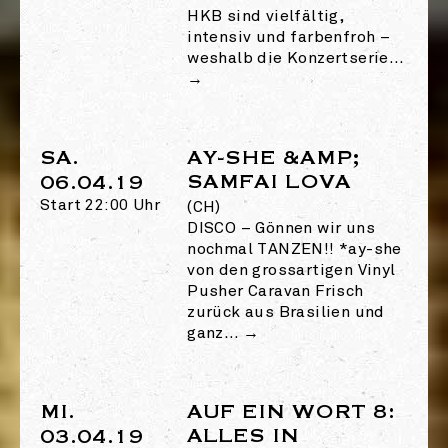
HKB sind vielfältig,
intensiv und farbenfroh –
weshalb die Konzertserie…
→
SA.
AY-SHE &AMP;
SAMFAI LOVA
06.04.19
Start 22:00 Uhr
(CH)
DISCO
–
Gönnen wir uns
nochmal TANZEN!! *ay-she
von den grossartigen Vinyl
Pusher Caravan Frisch
zurück aus Brasilien und
ganz…
→
MI.
AUF EIN WORT 8:
ALLES IN
03.04.19