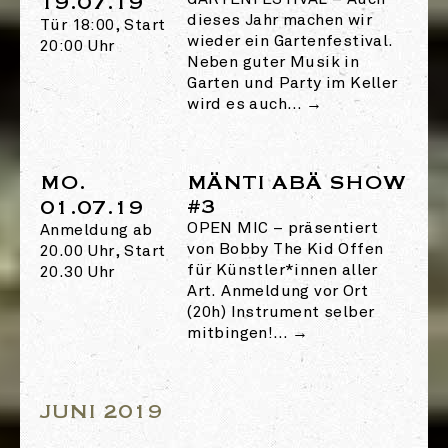
19.07.19
GARTENFESTIVAL
–
Auch
dieses Jahr machen wir
Tür 18:00, Start
wieder ein Gartenfestival.
20:00 Uhr
Neben guter Musik in
Garten und Party im Keller
wird es auch…
→
MO.
MÄNTI ABÄ SHOW
#3
01.07.19
OPEN MIC
–
präsentiert
Anmeldung ab
von Bobby The Kid Offen
20.00 Uhr, Start
für Künstler*innen aller
20.30 Uhr
Art. Anmeldung vor Ort
(20h) Instrument selber
mitbingen!…
→
JUNI 2019