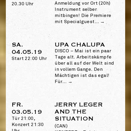
Anmeldung vor Ort (20h)
20.30 Uhr
Instrument selber
mitbingen! Die Premiere
mit Specialguest…
→
SA.
UPA CHALUPA
04.05.19
DISCO
–
Mai ist ein paar
Tage alt. Arbeitskämpfe
Start 22:00 Uhr
über all auf der Welt sind
in vollem Gange. Den
Mächtigen ist das egal!
Für…
→
FR.
JERRY LEGER
AND THE
03.05.19
SITUATION
Tür 21:00,
Konzert 21:30
(CAN)