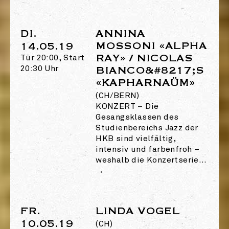
DI.
ANNINA
MOSSONI «ALPHA
14.05.19
RAY» / NICOLAS
Tür 20:00, Start
20:30 Uhr
BIANCO&#8217;S
«KAPHARNAÜM»
(CH/BERN)
KONZERT
–
Die
Gesangsklassen des
Studienbereichs Jazz der
HKB sind vielfältig,
intensiv und farbenfroh –
weshalb die Konzertserie…
→
FR.
LINDA VOGEL
10.05.19
(CH)