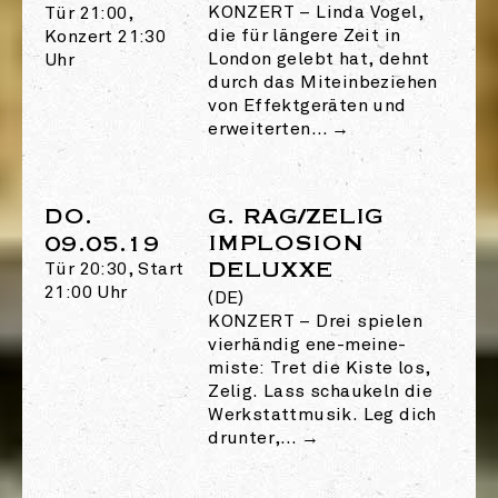
KONZERT
–
Linda Vogel,
Tür 21:00,
die für längere Zeit in
Konzert 21:30
London gelebt hat, dehnt
Uhr
durch das Miteinbeziehen
von Effektgeräten und
erweiterten…
→
DO.
G. RAG/ZELIG
IMPLOSION
09.05.19
DELUXXE
Tür 20:30, Start
21:00 Uhr
(DE)
KONZERT
–
Drei spielen
vierhändig ene-meine-
miste: Tret die Kiste los,
Zelig. Lass schaukeln die
Werkstattmusik. Leg dich
drunter,…
→