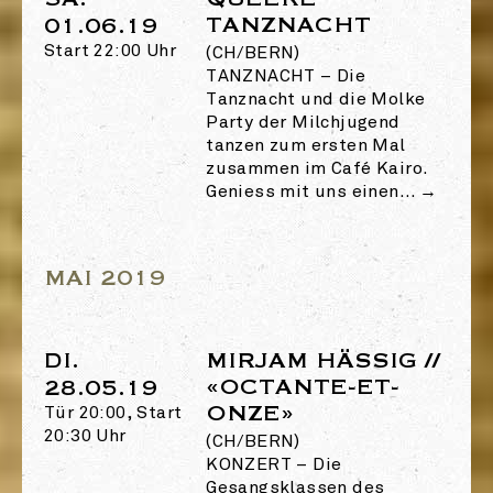
TANZNACHT
01.06.19
Start 22:00 Uhr
(CH/BERN)
TANZNACHT
–
Die
Tanznacht und die Molke
Party der Milchjugend
tanzen zum ersten Mal
zusammen im Café Kairo.
Geniess mit uns einen…
→
MAI 2019
DI.
MIRJAM HÄSSIG //
«OCTANTE-ET-
28.05.19
ONZE»
Tür 20:00, Start
20:30 Uhr
(CH/BERN)
KONZERT
–
Die
Gesangsklassen des