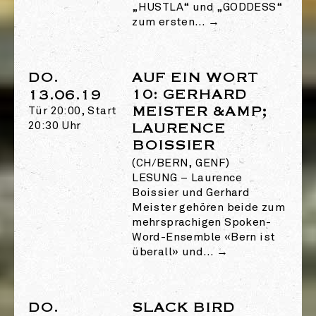
„HUSTLA“ und „GODDESS“
zum ersten…
→
DO.
AUF EIN WORT
10: GERHARD
13.06.19
MEISTER &AMP;
Tür 20:00, Start
20:30 Uhr
LAURENCE
BOISSIER
(CH/BERN, GENF)
LESUNG
–
Laurence
Boissier und Gerhard
Meister gehören beide zum
mehrsprachigen Spoken-
Word-Ensemble «Bern ist
überall» und…
→
DO.
SLACK BIRD