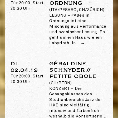
ORDNUNG
Tür 20:00, Start
20:30 Uhr
(ITA/PESARO, CH/ZÜRICH)
LESUNG
–
«Alles in
Ordnung» ist eine
Mischung aus Performance
und szenischer Lesung. Es
geht um ein Haus wie ein
Labyrinth, in…
→
DI.
GÉRALDINE
SCHNYDER //
02.04.19
PETITE OBOLE
Tür 20:00, Start
20:30 Uhr
(CH/BERN)
KONZERT
–
Die
Gesangsklassen des
Studienbereichs Jazz der
HKB sind vielfältig,
intensiv und farbenfroh –
weshalb die Konzertserie…