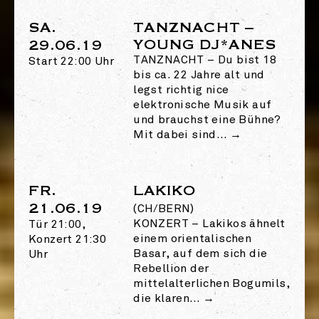
SA.
TANZNACHT –
YOUNG DJ*ANES
29.06.19
TANZNACHT
–
Du bist 18
Start 22:00 Uhr
bis ca. 22 Jahre alt und
legst richtig nice
elektronische Musik auf
und brauchst eine Bühne?
Mit dabei sind…
→
FR.
LAKIKO
21.06.19
(CH/BERN)
KONZERT
–
Lakikos ähnelt
Tür 21:00,
einem orientalischen
Konzert 21:30
Basar, auf dem sich die
Uhr
Rebellion der
mittelalterlichen Bogumils,
die klaren…
→