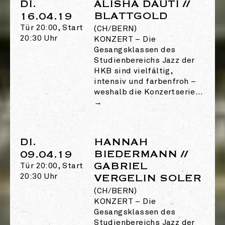
DI.
ALISHA DAUTI //
BLATTGOLD
16.04.19
Tür 20:00, Start
(CH/BERN)
20:30 Uhr
KONZERT
–
Die
Gesangsklassen des
Studienbereichs Jazz der
HKB sind vielfältig,
intensiv und farbenfroh –
weshalb die Konzertserie…
→
DI.
HANNAH
BIEDERMANN //
09.04.19
GABRIEL
Tür 20:00, Start
20:30 Uhr
VERGELIN SOLER
(CH/BERN)
KONZERT
–
Die
Gesangsklassen des
Studienbereichs Jazz der