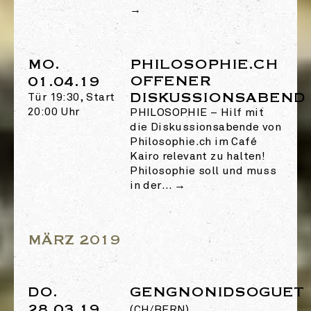
→
MO.
PHILOSOPHIE.CH
OFFENER
01.04.19
DISKUSSIONSABEND
Tür 19:30, Start
20:00 Uhr
PHILOSOPHIE
–
Hilf mit
die Diskussionsabende von
Philosophie.ch im Café
Kairo relevant zu halten!
Philosophie soll und muss
in der…
→
MÄRZ 2019
DO.
GENGNONIDSOGUET
28.03.19
(CH/BERN)