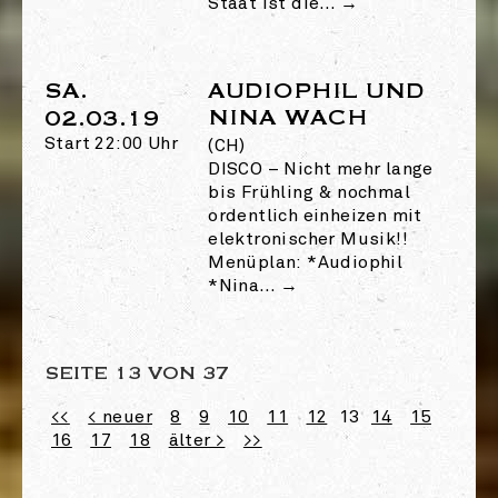
Staat ist die…
→
SA.
AUDIOPHIL UND
NINA WACH
02.03.19
Start 22:00 Uhr
(CH)
DISCO
–
Nicht mehr lange
bis Frühling & nochmal
ordentlich einheizen mit
elektronischer Musik!!
Menüplan: *Audiophil
*Nina…
→
SEITE 13 VON 37
<<
< neuer
8
9
10
11
12
13
14
15
16
17
18
älter >
>>