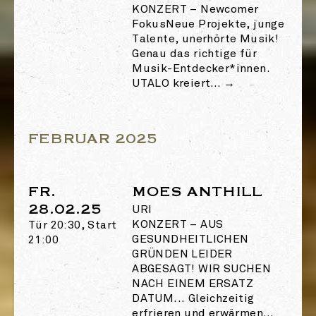
KONZERT
–
Newcomer
FokusNeue Projekte, junge
Talente, unerhörte Musik!
Genau das richtige für
Musik-Entdecker*innen.
UTALO kreiert…
→
FEBRUAR 2025
FR.
MOES ANTHILL
28.02.25
URI
KONZERT
–
AUS
Tür 20:30, Start
GESUNDHEITLICHEN
21:00
GRÜNDEN LEIDER
ABGESAGT! WIR SUCHEN
NACH EINEM ERSATZ
DATUM... Gleichzeitig
erfrieren und erwärmen…