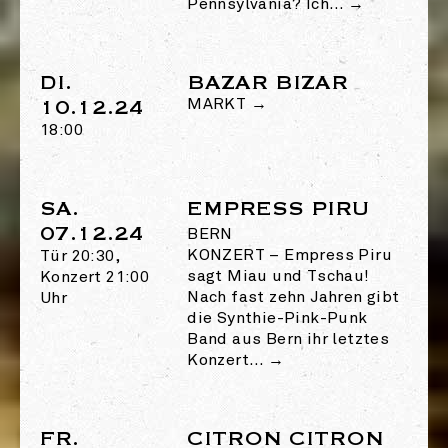
Pennsylvania? Ich…
→
DI.
BAZAR BIZAR
10.12.24
MARKT
→
18:00
SA.
EMPRESS PIRU
07.12.24
BERN
KONZERT
–
Empress Piru
Tür 20:30,
sagt Miau und Tschau!
Konzert 21:00
Nach fast zehn Jahren gibt
Uhr
die Synthie-Pink-Punk
Band aus Bern ihr letztes
Konzert…
→
FR.
CITRON CITRON