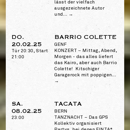
lässt der vielfach
ausgezeichnete Autor
und…
→
DO.
BARRIO COLETTE
20.02.25
GENF
KONZERT
–
Mittag, Abend,
Tür 20:30, Start
Morgen - das alles liefert
21:00
das Kairo, aber auch Barrio
Colette! Kitschiger
Garagerock mit poppigen…
→
SA.
TACATA
08.02.25
BERN
TANZNACHT
–
Das GPS
23:00
Kollektiv organisiert
Partys, bei denen FINTA*