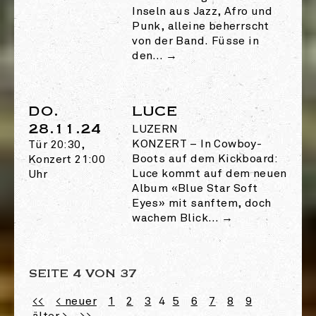
Inseln aus Jazz, Afro und
Punk, alleine beherrscht
von der Band. Füsse in
den…
→
DO.
LUCE
28.11.24
LUZERN
KONZERT
–
In Cowboy-
Tür 20:30,
Boots auf dem Kickboard:
Konzert 21:00
Luce kommt auf dem neuen
Uhr
Album «Blue Star Soft
Eyes» mit sanftem, doch
wachem Blick…
→
SEITE 4 VON 37
<<
< neuer
1
2
3
4
5
6
7
8
9