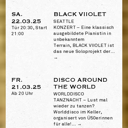
SA.
BLACK VIIOLET
22.03.25
SEATTLE
KONZERT
–
Eine klassisch
Tür 20:30, Start
ausgebildete Pianistin in
21:00
unbekanntem
Terrain, BLACK VIIOLET ist
das neue Soloprojekt der…
→
FR.
DISCO AROUND
THE WORLD
21.03.25
Ab 20 Uhr
WORLDDISCO
TANZNACHT
–
Lust mal
wieder zu tanzen?
Worlddisco im Keller,
organisert von Ü50erinnen
für alle!…
→