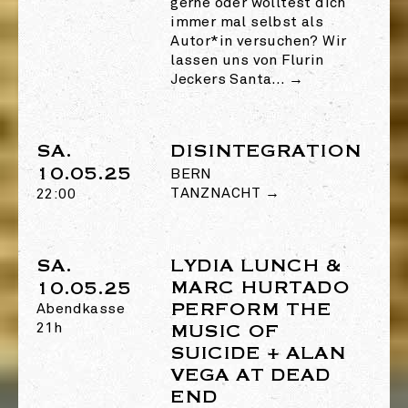
gerne oder wolltest dich
immer mal selbst als
Autor*in versuchen? Wir
lassen uns von Flurin
Jeckers Santa…
→
SA.
DISINTEGRATION
10.05.25
BERN
TANZNACHT
→
22:00
SA.
LYDIA LUNCH &
MARC HURTADO
10.05.25
PERFORM THE
Abendkasse
21h
MUSIC OF
SUICIDE + ALAN
VEGA AT DEAD
END