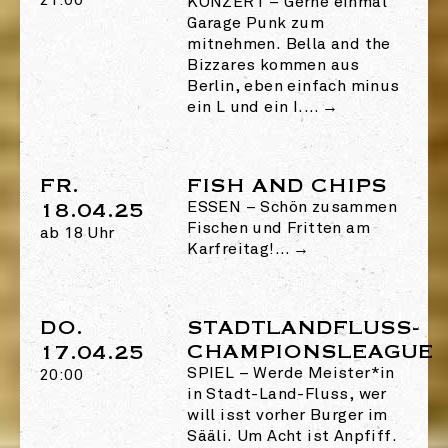
21:00
KONZERT
–
Gerne einmal
Garage Punk zum
mitnehmen. Bella and the
Bizzares kommen aus
Berlin, eben einfach minus
ein L und ein I.…
→
FR.
FISH AND CHIPS
18.04.25
ESSEN
–
Schön zusammen
Fischen und Fritten am
ab 18 Uhr
Karfreitag!…
→
DO.
STADTLANDFLUSS-
CHAMPIONSLEAGUE
17.04.25
SPIEL
–
Werde Meister*in
20:00
in Stadt-Land-Fluss, wer
will isst vorher Burger im
Sääli. Um Acht ist Anpfiff.