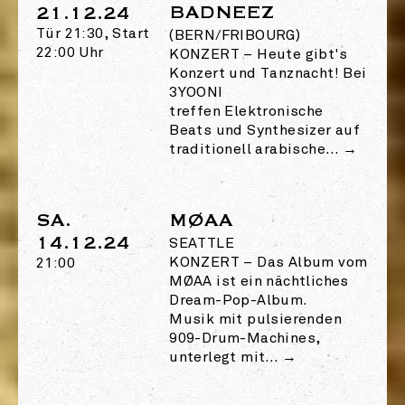
BADNEEZ
21.12.24
Tür 21:30, Start
(BERN/FRIBOURG)
22:00 Uhr
KONZERT
–
Heute gibt's
Konzert und Tanznacht! Bei
3YOONI
treffen Elektronische
Beats und Synthesizer auf
traditionell arabische…
→
SA.
MØAA
14.12.24
SEATTLE
KONZERT
–
Das Album vom
21:00
MØAA ist ein nächtliches
Dream-Pop-Album.
Musik mit pulsierenden
909-Drum-Machines,
unterlegt mit…
→