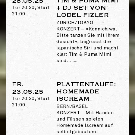
TIM & PUMA MIMI
28.05.25
+ DJ SET VON
Tür 20:30, Start
21:00
LODEL FIZLER
ZÜRICH/TOKYO
KONZERT
–
«Konnichiwa.
Bitte tanzen Sie mit Ihrem
Gesicht», begrüsst die
japanische Siri und macht
klar: Tim & Puma Mimi
sind…
→
FR.
PLATTENTAUFE:
HOMEMADE
23.05.25
ISCREAM
Tür 20:30, Start
21:00
BERN/BASEL
KONZERT
–
Mit Händen
und Füssen spielen
Homemade Iscream auf
selbstgebautem