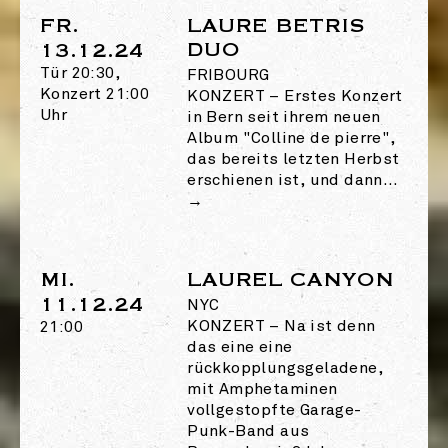
FR.
LAURE BETRIS
DUO
13.12.24
Tür 20:30,
FRIBOURG
Konzert 21:00
KONZERT
–
Erstes Konzert
Uhr
in Bern seit ihrem neuen
Album "Colline de pierre",
das bereits letzten Herbst
erschienen ist, und dann…
→
MI.
LAUREL CANYON
11.12.24
NYC
KONZERT
–
Na ist denn
21:00
das eine eine
rückkopplungsgeladene,
mit Amphetaminen
vollgestopfte Garage-
Punk-Band aus