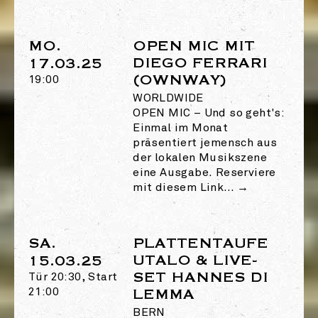
MO.
OPEN MIC MIT
DIEGO FERRARI
17.03.25
(OWNWAY)
19:00
WORLDWIDE
OPEN MIC
–
Und so geht's:
Einmal im Monat
präsentiert jemensch aus
der lokalen Musikszene
eine Ausgabe. Reserviere
mit diesem Link…
→
SA.
PLATTENTAUFE
UTALO & LIVE-
15.03.25
SET HANNES DI
Tür 20:30, Start
21:00
LEMMA
BERN