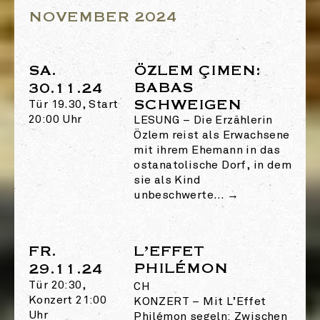
NOVEMBER 2024
SA.
ÖZLEM ÇIMEN:
BABAS
30.11.24
SCHWEIGEN
Tür 19.30, Start
20:00 Uhr
LESUNG
–
Die Erzählerin
Özlem reist als Erwachsene
mit ihrem Ehemann in das
ostanatolische Dorf, in dem
sie als Kind
unbeschwerte…
→
FR.
L’EFFET
PHILÉMON
29.11.24
Tür 20:30,
CH
Konzert 21:00
KONZERT
–
Mit L’Effet
Uhr
Philémon segeln: Zwischen